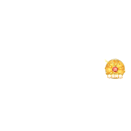
会大幅度提高票房销售，大幅增加俱乐部收入。
4、团队文化与化学反应
勇士队一直以来注重团队精神和文化建设，他们追求
的是一种共同奋斗、不懈拼搏的氛围。而詹姆斯向来
以身作则，相信他能够迅速融入并推动这种文化发
展。同时，在场上他善于激励身边的小伙伴，与其他
明星球员之间建立良好的化学反应，有助于提升整个
团队表现。
对于字母哥来说，他一直以来都强调团队合作的重要
性，因此加入到这样的环境中，将进一步发挥他的优
势。在合适的平台上成长，会让他继续向更高目标迈
进，对整个团队产生积极影响。