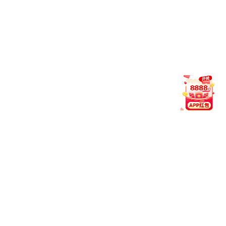
发各方热议，也让我们拭目以待未来的发展动向与结
果。
上一篇：
帕利尼亚谈与热刺关系如婚姻愿继…
下一篇：
马竞遭遇伤病困扰吉梅内斯和莫利
相关推荐文章