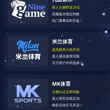
曼奇尼头球双响助罗马2-0领
2026-06-30 20:01
40 次阅读
在意甲的激烈对抗中，曼奇尼以其出色的表
赛中的每一个瞬间都充满了激情与紧张，
共同庆祝，这一幕成为了比赛最为动人的
入分析，带领读者全面了解这一场令人难
1、曼奇尼惊艳表现
曼奇尼在本场比赛中的表现可谓是耀眼夺
一次角球战术中，由于他定位准确，成功