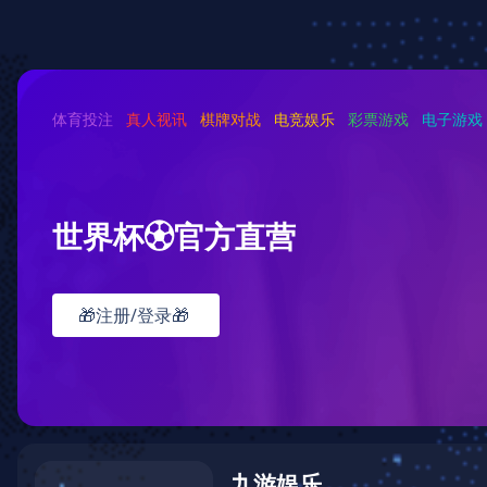
乐鱼网页版登录官
欢迎访问
乐鱼网页版登录官网
，提供
日同步更新千场