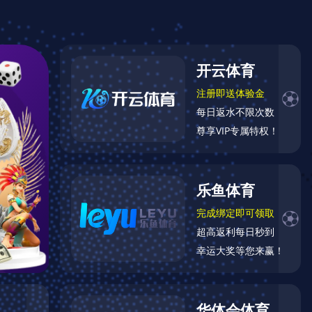
注册入口
体育赛事与数据服务
内容， 支持
APP下载
与
网页使用
，每
，掌握比赛节奏。