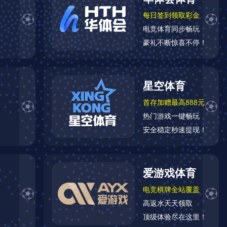
首页
/
体育动态
通过精准的头球帮助球队以2-0领先。比
进球后，他冲上看台，与热情洋溢的球迷们
反应以及对罗马未来的影响四个方面进行深
敏锐的判断力把握住机会。第一个进球是在