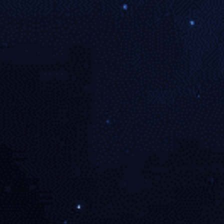
字母哥接近成就历史唯一KG
在当今篮球界，字母哥与凯文·加内
2026-07-16
老马丁称赞比卢普斯为开拓者
本文将围绕“老马丁称赞比卢普斯为开
2026-05-17
乐鱼网页版登录官网
乐鱼网页版登录官网官方网站为用户
石
提供综合性娱乐与体育内容服务，涵
s
盖体育赛事资讯、数据分析以及多种
互动游戏体验.平台覆盖足球、篮球、
电竞等热门体育项目，同时融合多样
化的在线娱乐内容，满足不同用户的