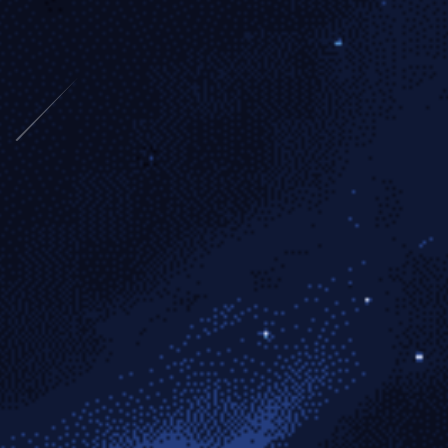
才加盟，使得整体实力进一步增强，从而
此外，这样精彩纷呈并充满激情的一幕，
力，让更多的人认识并爱上这个美丽游戏
总结：
Mancini 的双响炮让我们看到了极
的价值远超于单纯的数据统计。而这一切
This victory in the derby against Lazio 
unite and inspire. The connection betwee
Roma forward into a promising future.