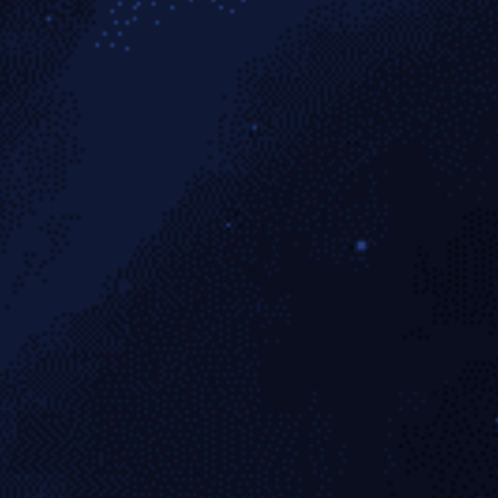
罗或将出售
足球俱乐部在引援方面的动态备受...
信心满满冲
小牛队的明星球员卢卡·东契奇对...