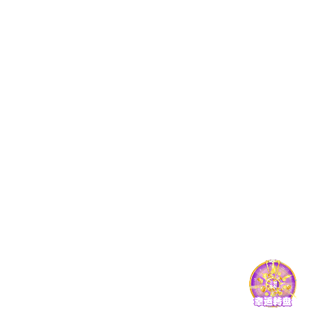
提高比赛胜率，是他的传统风格之一，这也是许多支
持者所期望看到的一面。
然而，这样的发展并非没有挑战。目前皇马正在进行
一系列重建工作，新任主帅需要适应并整合现有阵
容，同时还要面对来自其他豪门球队日益严峻的竞争
压力。因此，无论如何决策，都需要谨慎考虑，以确
保俱乐部长期稳定健康的发展。
4、穆里尼奥影响力及其意义
作为世界足坛著名教练之一，穆里尼奥始终保持着极
高的人气和影响力。他曾创造过多个辉煌记录，无论
是在英超、西甲还是意甲，都留下了不可磨灭的印
记。而他与皇马会理事会频繁接触，不仅是个人情感