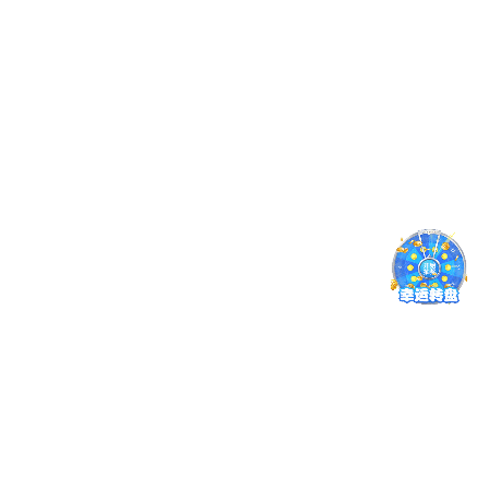
教练团队认真考量。
4、未来发展展望
若果真能够成功引进安德森与托纳利，曼联将在未来
几个赛季内迎来新的中场时代。这一组合势必会增强
球队整体实力，为主帅提供更多战术选择。而随着这
些年轻才俊逐渐成熟，他们将在关键比赛中扮演越来
越重要的角色，有助于提升球队竞争力，从而争取更
高荣誉。
同时，这种针对青年才俊展开引援策略，也意味着曼
联管理层愿意投资未来。他们希望通过培养这些年轻
玩家，使其成为未来团队核心，从而实现长期稳定发
展的目标。这样的举措不仅可以提高即战力，还能降
低后续转会市场中的风险，让俱乐部形成良性循环。